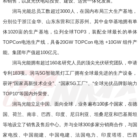
和销售，以及光伏电站投资、建设、运营一体化发展。
润马光能总员工数超过3000人，在国内布局三大生产基地，
分别位于浙江金华、山东东营和江苏苏州。其中金华基地拥有单
体1020亩的生产基地，位列全球TOP3，装配全球最长的单体
TOPCon电池生产线，具备20GW TOPCon 电池 +10GW 组件产
能。集团年产值超100亿元。
润马光能拥有超过160名研究人员的顶尖光伏研究团队，申请
专利183项。润马5G智能黑灯工厂拥有全球最先进的生产设备，
获评“国家高新技术企业”、“国家5G工厂”、“全球光伏品牌影响力
TOP10”等国内外荣誉。
润马光能立足中国、面向全球，业务遍布100多个国家，在德
国、荷兰、南非、巴西、印度、尼日利亚、坦桑尼亚和巴基斯坦
等地设立了销售及售后中心。并与全球300多家分销商合作，与国
家电投、中国能建、中国电建、法国电力、印度塔塔、巴西