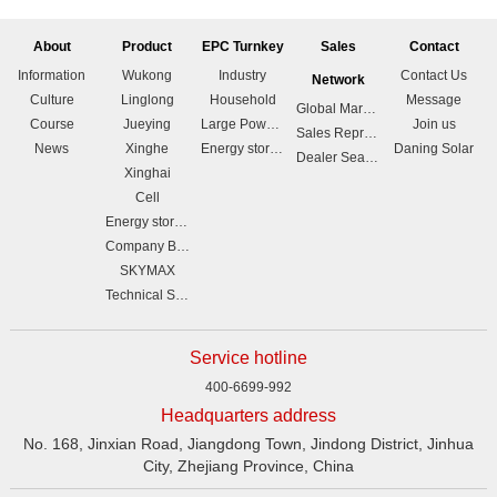
About
Product
EPC Turnkey
Sales
Contact
Information
Wukong
Industry
Contact Us
Network
Culture
Linglong
Household
Message
Global Marketing Branches
Course
Jueying
Large Power station
Join us
Sales Representative List
News
Xinghe
Energy storage
Daning Solar
Dealer Search
Xinghai
Cell
Energy storage
Company Brochure
SKYMAX
Technical Support
Service hotline
400-6699-992
Headquarters address
No. 168, Jinxian Road, Jiangdong Town, Jindong District, Jinhua
City, Zhejiang Province, China