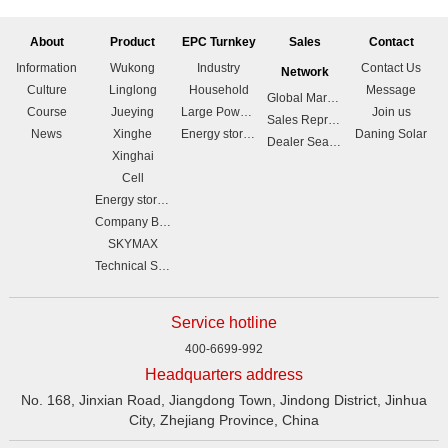
About
Product
EPC Turnkey
Sales
Contact
Information
Wukong
Industry
Contact Us
Network
Culture
Linglong
Household
Message
Global Marketing Branches
Course
Jueying
Large Power station
Join us
Sales Representative List
News
Xinghe
Energy storage
Daning Solar
Dealer Search
Xinghai
Cell
Energy storage
Company Brochure
SKYMAX
Technical Support
Service hotline
400-6699-992
Headquarters address
No. 168, Jinxian Road, Jiangdong Town, Jindong District, Jinhua
City, Zhejiang Province, China