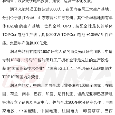
和销售，以及光伏电站投资、建设、运营一体化发展。
润马光能总员工数超过3000人，在国内布局三大生产基地，
分别位于浙江金华、山东东营和江苏苏州。其中金华基地拥有单
体1020亩的生产基地，位列全球TOP3，装配全球最长的单体
TOPCon电池生产线，具备20GW TOPCon 电池 +10GW 组件产
能。集团年产值超100亿元。
润马光能拥有超过160名研究人员的顶尖光伏研究团队，申请
专利183项。润马5G智能黑灯工厂拥有全球最先进的生产设备，
获评“国家高新技术企业”、“国家5G工厂”、“全球光伏品牌影响力
TOP10”等国内外荣誉。
润马光能立足中国、面向全球，业务遍布100多个国家，在德
国、荷兰、南非、巴西、印度、尼日利亚、坦桑尼亚和巴基斯坦
等地设立了销售及售后中心。并与全球300多家分销商合作，与国
家电投、中国能建、中国电建、法国电力、印度塔塔、巴西