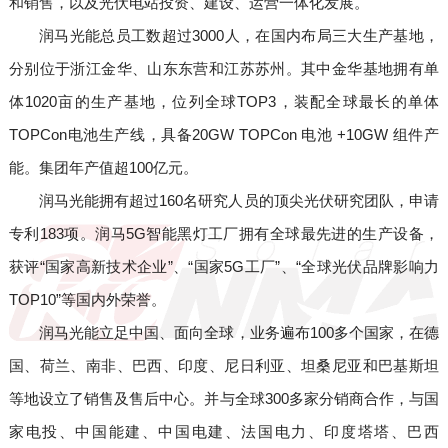
和销售，以及光伏电站投资、建设、运营一体化发展。
润马光能总员工数超过3000人，在国内布局三大生产基地，
分别位于浙江金华、山东东营和江苏苏州。其中金华基地拥有单
体1020亩的生产基地，位列全球TOP3，装配全球最长的单体
TOPCon电池生产线，具备20GW TOPCon 电池 +10GW 组件产
能。集团年产值超100亿元。
润马光能拥有超过160名研究人员的顶尖光伏研究团队，申请
专利183项。润马5G智能黑灯工厂拥有全球最先进的生产设备，
获评“国家高新技术企业”、“国家5G工厂”、“全球光伏品牌影响力
TOP10”等国内外荣誉。
润马光能立足中国、面向全球，业务遍布100多个国家，在德
国、荷兰、南非、巴西、印度、尼日利亚、坦桑尼亚和巴基斯坦
等地设立了销售及售后中心。并与全球300多家分销商合作，与国
家电投、中国能建、中国电建、法国电力、印度塔塔、巴西