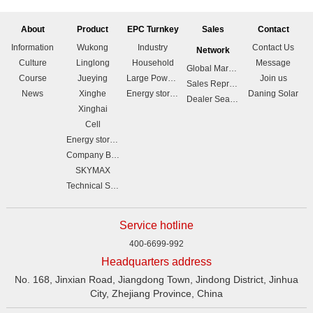
About
Product
EPC Turnkey
Sales
Contact
Information
Wukong
Industry
Contact Us
Network
Culture
Linglong
Household
Message
Global Marketing Branches
Course
Jueying
Large Power station
Join us
Sales Representative List
News
Xinghe
Energy storage
Daning Solar
Dealer Search
Xinghai
Cell
Energy storage
Company Brochure
SKYMAX
Technical Support
Service hotline
400-6699-992
Headquarters address
No. 168, Jinxian Road, Jiangdong Town, Jindong District, Jinhua
City, Zhejiang Province, China